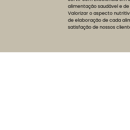
alimentação saudável e de
Valorizar o aspecto nutriti
de elaboração de cada alim
satisfação de nossos client