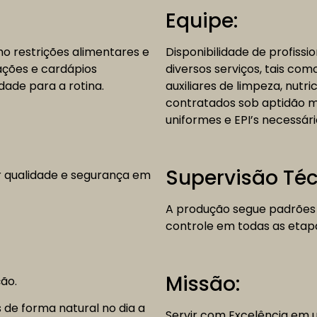
Equipe:
o restrições alimentares e
Disponibilidade de profissi
ções e cardápios
diversos serviços, tais como
dade para a rotina.
auxiliares de limpeza, nutri
contratados sob aptidão 
uniformes e EPI’s necessár
Supervisão Téc
r qualidade e segurança em
A produção segue padrões 
controle em todas as etap
Missão:
ão.
 de forma natural no dia a
Servir com Excelência em