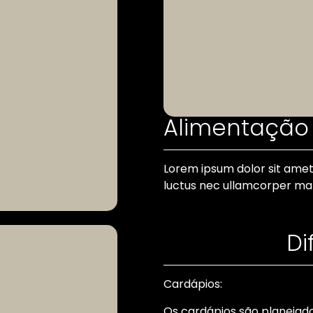
Alimentação 
Lorem ipsum dolor sit amet, 
luctus nec ullamcorper matt
Di
Cardápios:
Os cardápios são planejado