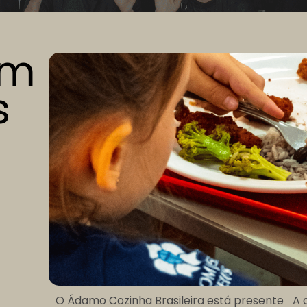
um
s
O Ádamo Cozinha Brasileira está presente
A 